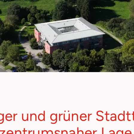
er und grüner Stadtt
zentrumsnaher Lage