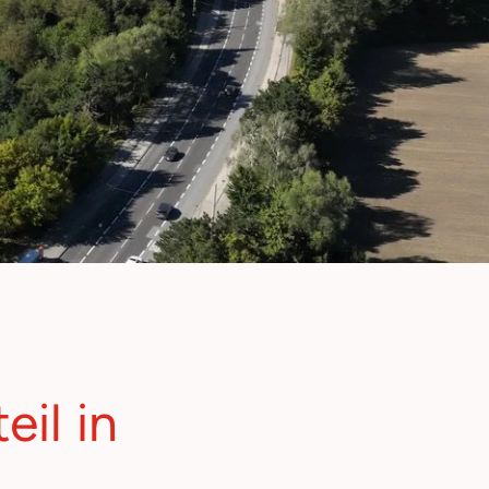
eil in
.