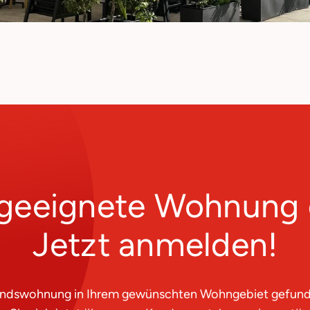
 geeignete Wohnung 
Jetzt anmelden!
andswohnung in Ihrem gewünschten Wohngebiet gefunden