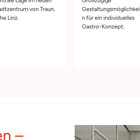
ntrale Lage im neuen
Großzügige
adtzentrum von Traun,
Gestaltungsmöglichkei
he Linz.
n für ein individuelles
Gastro-Konzept.
en –