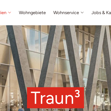
lien
Wohngebiete
Wohnservice
Jobs & Ka
Traun³