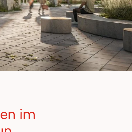
hen im
un