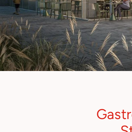
Gastr
S