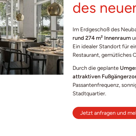
des neue
Im Erdgeschoß des Neuba
rund 274 m² Innenraum
u
Ein idealer Standort für
Restaurant, gemütliches Ca
Durch die geplante
Umgest
attraktiven Fußgängerzo
Passantenfrequenz, sonni
Stadtquartier.
Jetzt anfragen und meh