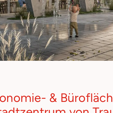
onomie- & Bürofläc
tadtzentrum von Tra